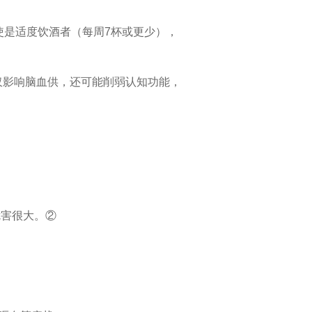
使是适度饮酒者（每周7杯或更少），
仅影响脑血供，还可能削弱认知功能，
危害很大。②