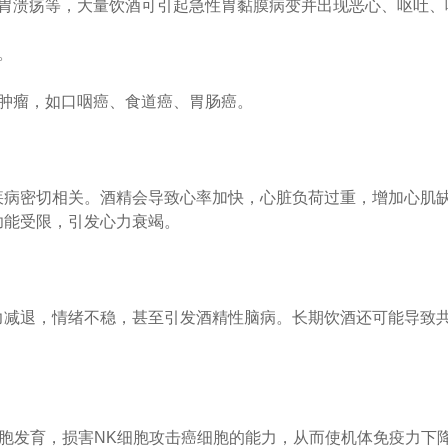
、胃溃疡等，大量饮酒可引起急性胃黏膜病变并出现恶心、呕吐、
。
性肿瘤，如口咽癌、食道癌、胃肠癌。
疾病密切相关。酒精会导致心率加快，心脏负荷过重，增加心肌
功能受限，引发心力衰竭。
力减退，情绪不稳，甚至引发酒精性脑病。长期饮酒还可能导致
胞发育，损害NK细胞攻击癌细胞的能力，从而使机体免疫力下