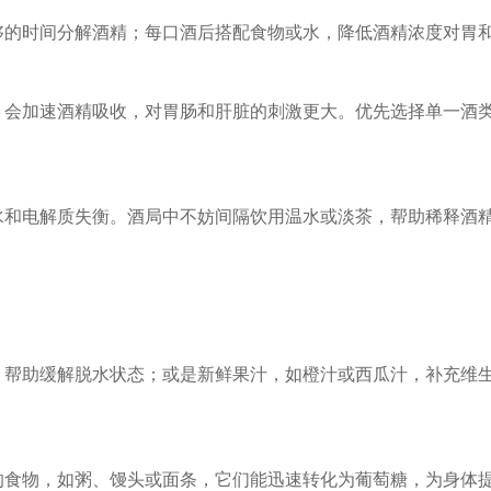
够的时间分解酒精；每口酒后搭配食物或水，降低酒精浓度对胃
，会加速酒精吸收，对胃肠和肝脏的刺激更大。优先选择单一酒
水和电解质失衡。酒局中不妨间隔饮用温水或淡茶，帮助稀释酒
，帮助缓解脱水状态；或是新鲜果汁，如橙汁或西瓜汁，补充维
的食物，如粥、馒头或面条，它们能迅速转化为葡萄糖，为身体