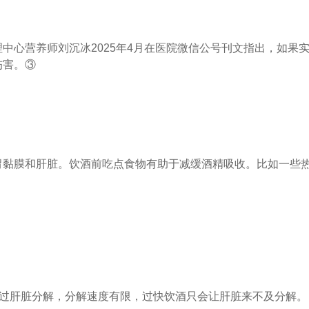
中心营养师刘沉冰2025年4月在医院微信公号刊文指出，如果
伤害。③
胃黏膜和肝脏。饮酒前吃点食物有助于减缓酒精吸收。比如一些
。
通过肝脏分解，分解速度有限，过快饮酒只会让肝脏来不及分解。