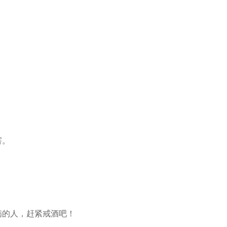
害。
病的人，赶紧戒酒吧！